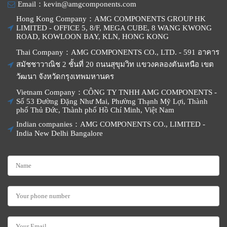
Email：kevin@amgcomponents.com
Hong Kong Company：AMG COMPONENTS GROUP HK
LIMITED - OFFICE 5, 8/F, MEGA CUBE, 8 WANG KWONG
ROAD, KOWLOON BAY, KLN, HONG KONG
Thai Company：AMG COMPONENTS CO., LTD. - 591 อาคาร
สมัชชาวาณิช 2 ชั้นที่ 20 ถนนสุขุมวิท แขวงคลองตันเหนือ เขต
วัฒนา จังหวัดกรุงเทพมหานคร
Vietnam Company：CÔNG TY TNHH AMG COMPONENTS -
Số 53 Đường Đặng Như Mai, Phường Thạnh Mỹ Lợi, Thành
phố Thủ Đức, Thành phố Hồ Chí Minh, Việt Nam
Indian companies：AMG COMPONENTS CO., LIMITED -
India New Delhi Bangalore